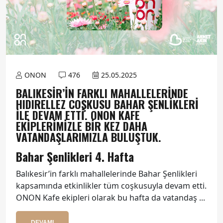
ONON
476
25.05.2025
BALIKESIR’IN FARKLI MAHALLELERINDE
HIDIRELLEZ COŞKUSU BAHAR ŞENLIKLERI
ILE DEVAM ETTI. ONON KAFE
EKIPLERIMIZLE BIR KEZ DAHA
VATANDAŞLARIMIZLA BULUŞTUK.
Bahar Şenlikleri 4. Hafta
Balıkesir’in farklı mahallelerinde Bahar Şenlikleri
kapsamında etkinlikler tüm coşkusuyla devam etti.
ONON Kafe ekipleri olarak bu hafta da vatandaş ...
DEVAMI