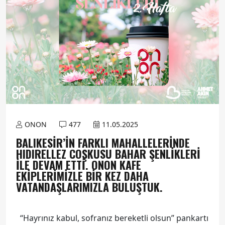
ONON
477
11.05.2025
BALIKESIR’IN FARKLI MAHALLELERINDE
HIDIRELLEZ COŞKUSU BAHAR ŞENLIKLERI
ILE DEVAM ETTI. ONON KAFE
EKIPLERIMIZLE BIR KEZ DAHA
VATANDAŞLARIMIZLA BULUŞTUK.
“Hayrınız kabul, sofranız bereketli olsun” pankartı