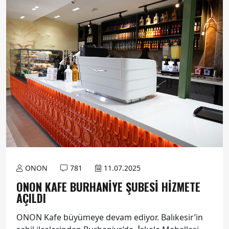
ONON
781
11.07.2025
ONON KAFE BURHANIYE ŞUBESI HIZMETE
AÇILDI
ONON Kafe büyümeye devam ediyor. Balıkesir’in