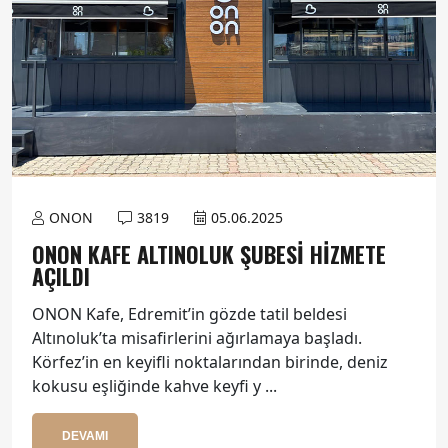
ONON
3819
05.06.2025
ONON KAFE ALTINOLUK ŞUBESI HIZMETE
AÇILDI
ONON Kafe, Edremit’in gözde tatil beldesi
Altınoluk’ta misafirlerini ağırlamaya başladı.
Körfez’in en keyifli noktalarından birinde, deniz
kokusu eşliğinde kahve keyfi y ...
DEVAMI