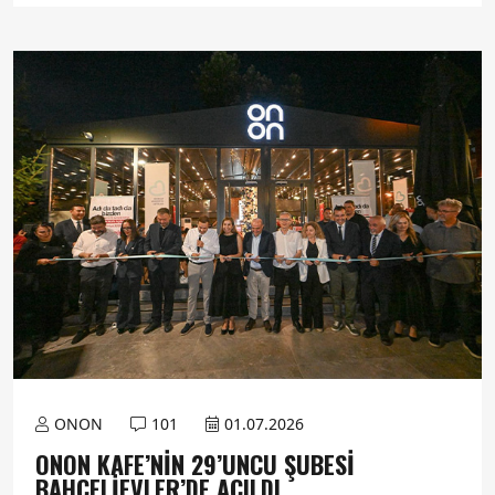
ONON
101
01.07.2026
ONON KAFE’NIN 29’UNCU ŞUBESI
BAHÇELIEVLER’DE AÇILDI