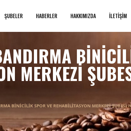
ŞUBELER
HABERLER
HAKKIMIZDA
İLETİŞİM
BANDIRMA BINICIL
ON MERKEZI ŞUBES
RMA BINICILIK SPOR VE REHABILITASYON MERKEZI ŞUBESI 