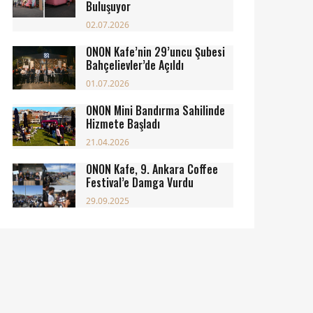
Buluşuyor
02.07.2026
ONON Kafe’nin 29’uncu Şubesi
Bahçelievler’de Açıldı
01.07.2026
ONON Mini Bandırma Sahilinde
Hizmete Başladı
21.04.2026
ONON Kafe, 9. Ankara Coffee
Festival’e Damga Vurdu
29.09.2025