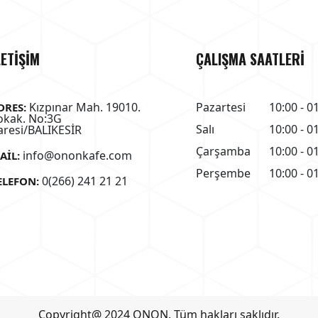
LETİŞİM
ÇALIŞMA SAATLERİ
Kızpınar Mah. 19010.
Pazartesi
10:00 - 0
DRES:
okak. No:3G
Salı
10:00 - 0
aresi/BALIKESİR
Çarşamba
10:00 - 0
info@ononkafe.com
AIL:
Perşembe
10:00 - 0
0(266) 241 21 21
ELEFON:
Copyright@ 2024 ONON. Tüm hakları saklıdır.