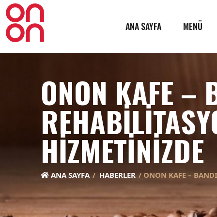
ANA SAYFA
MENÜ
ONON KAFE – 
REHABILITASY
HIZMETINIZDE
ANA SAYFA
HABERLER
ONON KAFE – BANDI