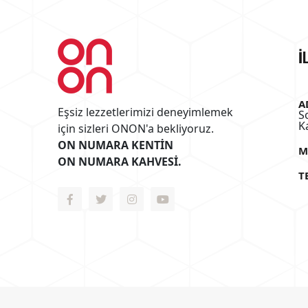
İ
A
Eşsiz lezzetlerimizi deneyimlemek
S
K
için sizleri ONON'a bekliyoruz.
ON NUMARA KENTİN
M
ON NUMARA KAHVESİ.
T