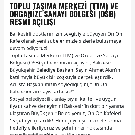
TOPLU TAŞIMA MERKEZI (TTM) VE
ORGANIZE SANAYI BÖLGESI (OSB)
RESMI AÇILIŞI
Balıkesirli dostlarımızın sevgisiyle büyüyen On On
Kafe olarak yeni şubelerimizle sizlerle buluşmaya
devam ediyoruz!
Toplu Taşıma Merkezi (TTM) ve Organize Sanayi
Bölgesi (OSB) şubelerimizin açılışını, Balıkesir
Büyükşehir Belediye Başkanı Sayın Ahmet Akın’ın
katılımıyla büyük bir coşkuyla gerçekleştirdik.
Açılışta Başkanımızın söylediği gibi, “On On
kafelerimizin sayısı artacak!”
Sosyal belediyecilik anlayışıyla, kaliteli ve uygun
fiyatlı kahve deneyimini Balıkesir’in dört bir yanına
ulaştıran Büyükşehir Belediyemiz, On On Kafeleri
15 şubeye çıkardık! Her ilçeye eşit hizmet sunma
hedefiyle ilerliyoruz ve şehrin her noktasında
sosyalleşebileceğiniz, keyifle zaman