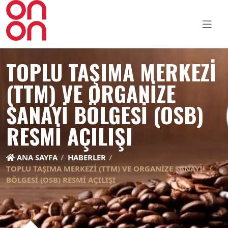
TOPLU TAŞIMA MERKEZI
(TTM) VE ORGANIZE
SANAYI BÖLGESI (OSB)
RESMI AÇILIŞI
ANA SAYFA
HABERLER
TOPLU TAŞIMA MERKEZI (TTM) VE ORGANIZE SANAYI
BÖLGESI (OSB) RESMI AÇILIŞI