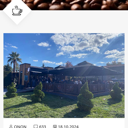
ONON
633
18.10.2024